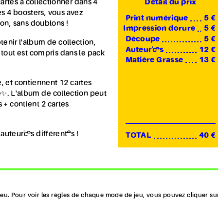
cartes à collectionner dans 4
Détail du prix
es 4 boosters, vous avez
Print numérique
5 €
sion, sans doublons !
Impression dorure
5 €
Découpe
5 €
enir l'album de collection,
Auteur·ices
12 €
 : tout est compris dans le pack
Matière Grasse
13 €
, et contiennent 12 cartes
e✨. L'album de collection peut
 + contient 2 cartes
uteur·ices différent·es !
TOTAL
40 €
u. Pour voir les règles de chaque mode de jeu, vous pouvez cliquer sur 