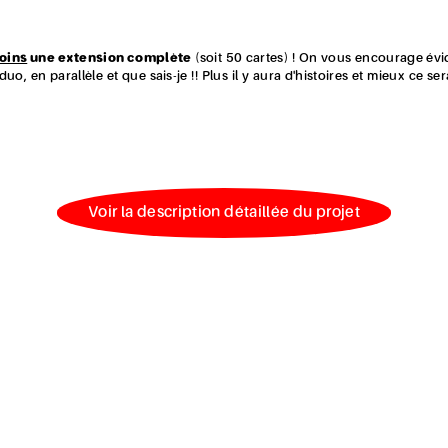
oins
une extension complète
(soit 50 cartes) ! On vous encourage évi
uo, en parallèle et que sais-je !! Plus il y aura d'histoires et mieux ce se
Voir la description détaillée du projet
Les Contes de la Crypte
est la première extension du jeu 
Récits Croisés
! Elle peut néanmoins être jouée sans les car
C'est un jeu de création d'histoires, ayant la forme de cart
E
boosters de 12 cartes. Cette extension présente les histoire
Marraudino
,
Danslecieltoutvabien
,
Amina Bouajila
et
Coren
sorcier du graphisme
Romain Pereira
!