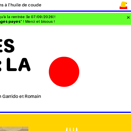
ns à l'huile de coude
u'à la rentrée (le 07/09/2026)!
gés payés
" ! Merci et bisous !
ES
: LA
n Garrido et Romain