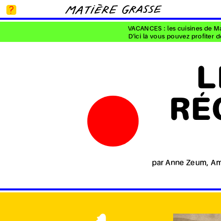
VACANCES : les cuisines de Mat
D'ici là vous pouvez profiter
L
RÉC
par Anne Zeum, Ami