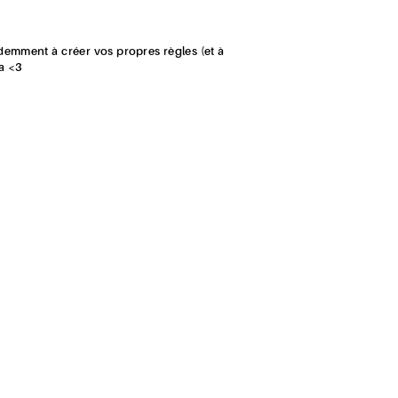
demment à créer vos propres règles (et à
ra <3
de cartes à collectionner
Le Château des
tes de base de l'édition précédente !
es à collectionner réparties dans des
s de 5 auteur·ices :
Anne Zeum
,
Elisa
tin Garrido
. Le tout est mis en page par le